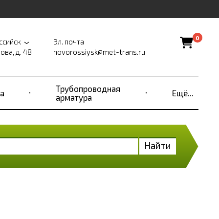
0
ссийск
Эл. почта
ова, д. 48
novorossiysk@met-trans.ru
Трубопроводная
а
Ещё...
арматура
Найти