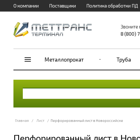
О компании
Поставщики
Политика обработки ПД
Звоните 
8 (800) 
Металлопрокат
Труба
Главная
/
Лист
/
Перфорированный лист в Новороссийске
Перфорированный лист в Ново