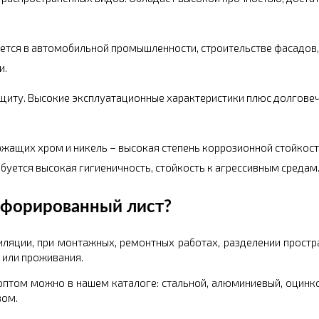
ется в автомобильной промышленности, строительстве фасадов,
и.
иту. Высокие эксплуатационные характеристики плюс долговеч
жащих хром и никель – высокая степень коррозионной стойкост
буется высокая гигиеничность, стойкость к агрессивным средам
рфорированный лист?
ляции, при монтажных, ремонтных работах, разделении простра
 или проживания.
 оптом можно в нашем каталоге: стальной, алюминиевый, оцинк
зом.