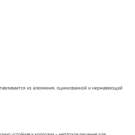
отавливается из алюминия, оцинкованной и нержавеющей
очно устойчив к коррозии – неплохое решение для