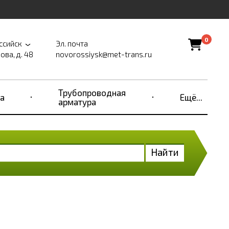
0
ссийск
Эл. почта
ова, д. 48
novorossiysk@met-trans.ru
Трубопроводная
а
Ещё...
арматура
Найти