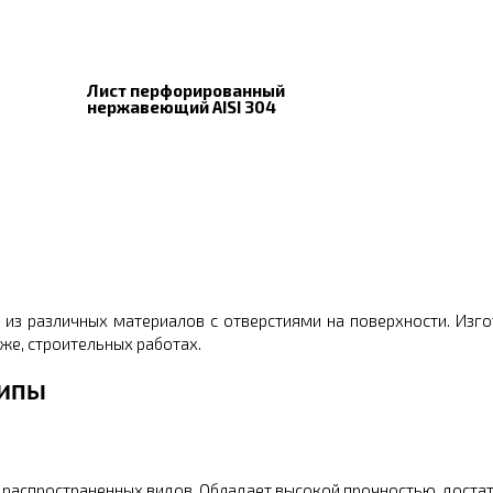
Лист перфорированный
нержавеющий AISI 304
из различных материалов с отверстиями на поверхности. Изг
аже, строительных работах.
типы
 распространенных видов. Обладает высокой прочностью, достат