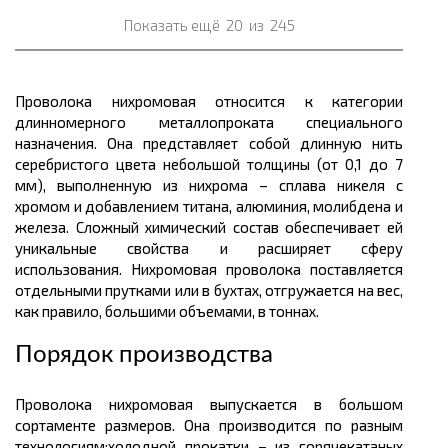
Показать ещё
20
из
245
Проволока
нихромовая
относится к категории
длинномерного
металлопроката
специального
назначения. Она представляет собой длинную нить
серебристого цвета небольшой
толщины
(от 0,1 до 7
мм), выполненную из нихрома – сплава никеля с
хромом и добавлением титана, алюминия, молибдена и
железа. Сложный химический состав обеспечивает ей
уникальные свойства и расширяет сферу
использования.
Нихромовая
проволока поставляется
отдельными прутками или в
бухтах
, отгружается на вес,
как правило, большими объемами, в
тоннах.
Порядок производства
Проволока
нихромовая
выпускается в большом
сортаменте размеров.
Она производится по разным
технологиям:
холодной прокатки – из горячекатаных