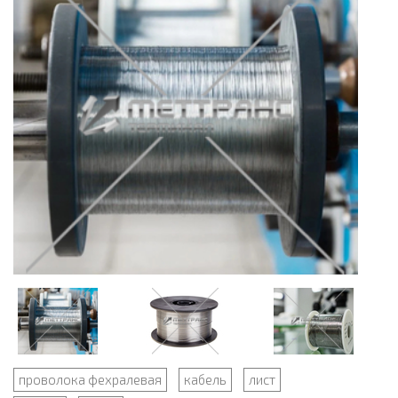
проволока фехралевая
кабель
лист