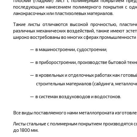
Плоский (гладкий) лист с полимерным покрытием пред
последующим нанесением полимерного покрытия с одно
лакокрасочных или пластизолевых материалов.
Такие листы отличаются высокой прочностью, пластич
различных механических воздействий, также имеют эсте
широко востребованы во многих сферах промышленности и
в машиностроении, судостроении;
в приборостроении, производстве бытовой техн
в кровельных и отделочных работах как готовый
строительных материалов (сайдинга, металлоч
в системах воздуховодов и водостоков.
Все виды поставляемого нами металлопроката изготовлен
Листы стальные с полимерным покрытием производятся со
до 1800 мм.