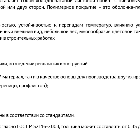
ставляет собой холоднокатаный листовой прокат с цинковым
й или двух сторон. Полимерное покрытие – это оболочка-пл
ностью, устойчивостью к перепадам температур, влиянию ул
тичный внешний вид, небольшой вес, многообразие цветовой га
 в строительных работах:
ики, возведении рекламных конструкций;
 материал, так и в качестве основы для производства других кр
ерепицы, профлистов);
ы в соответствии со стандартами.
гласно ГОСТ Р 52146-2003, толщина может составлять от 0,35 д