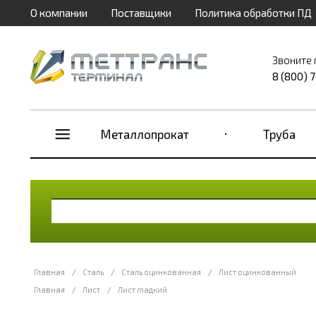
О компании
Поставщики
Политика обработки ПД
Звоните 
8 (800) 
Металлопрокат
Труба
Главная
/
Сталь
/
Сталь оцинкованная
/
Лист оцинкованный
Главная
/
Лист
/
Лист гладкий