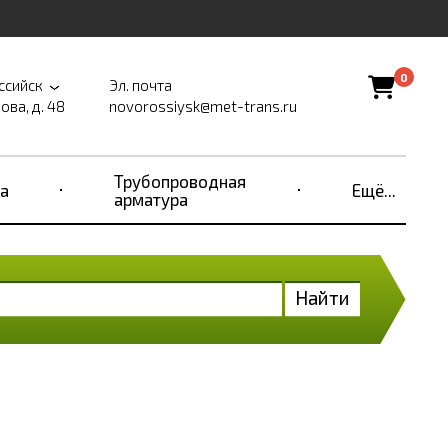
0
ссийск
Эл. почта
ова, д. 48
novorossiysk@met-trans.ru
Трубопроводная
а
Ещё...
арматура
Найти