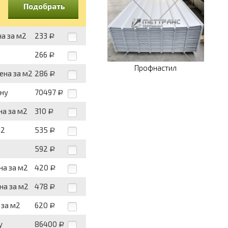
Подобрать
на за м2
233
Р
266
Р
Профнастил
цена за м2
286
Р
нну
70497
Р
на за м2
310
Р
м2
535
Р
592
Р
на за м2
420
Р
на за м2
478
Р
 за м2
620
Р
у
86400
Р