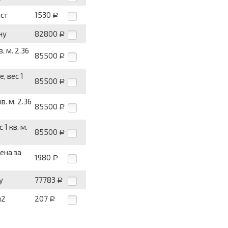
ист
1530
Р
ну
82800
Р
. м. 2.36
85500
Р
, вес 1
85500
Р
. м. 2.36
85500
Р
1 кв. м.
85500
Р
ена за
1980
Р
у
77783
Р
м2
207
Р