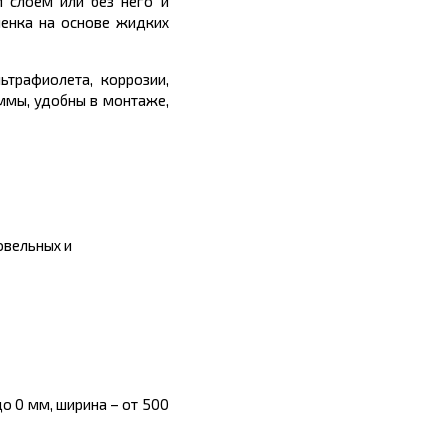
 слоем или без него и
енка на основе жидких
ьтрафиолета, коррозии,
ммы, удобны в монтаже,
овельных и
о 0 мм, ширина – от 500