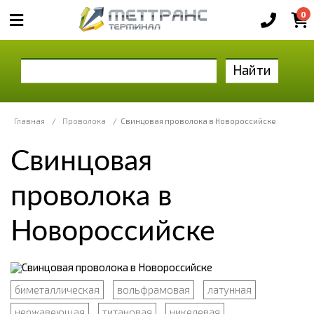
0
Найти
Главная
/
Проволока
/
Свинцовая проволока в Новороссийске
Свинцовая
проволока в
Новороссийске
биметаллическая
вольфрамовая
латунная
нержавеющая
титановая
никелевая