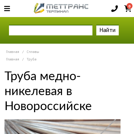
0
Найти
Главная
/
Сплавы
Главная
/
Труба
Труба медно-
никелевая в
Новороссийске