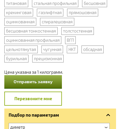
титановая
стальная профильная
бесшовная
крекинговая
газлифтная
прямошовная
оцинкованная
спиралешовная
бесшовная тонкостенная
толстостенная
оцинкованная профильная
ВГП
цельнотянутая
чугунная
НКТ
обсадная
бурильная
прецизионная
Цена указана за 1 килограмм.
Отправить заявку
Перезвоните мне
Подбор по параметрам
диметр