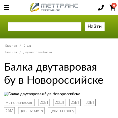
0
Найти
Главная
/
Сталь
Главная
/
Двутавровая балка
Балка двутавровая
бу в Новороссийске
металлическая
20Б1
20Ш1
25Б1
30Б1
24М
цена за метр
цена за тонну