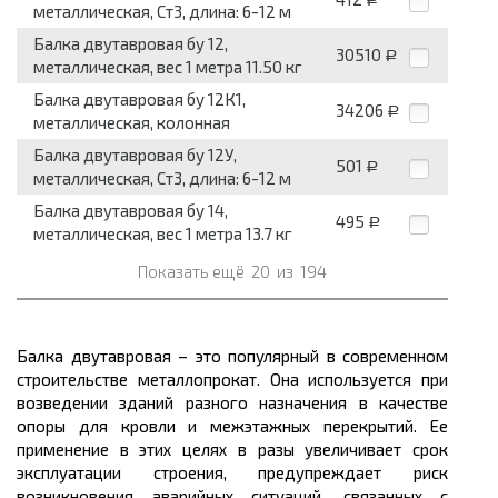
металлическая, Ст3, длина: 6-12 м
Балка двутавровая бу 12,
30510
Р
металлическая, вес 1 метра 11.50 кг
Балка двутавровая бу 12К1,
34206
Р
металлическая, колонная
Балка двутавровая бу 12У,
501
Р
металлическая, Ст3, длина: 6-12 м
Балка двутавровая бу 14,
495
Р
металлическая, вес 1 метра 13.7 кг
Показать ещё
20
из
194
Балка двутавровая – это популярный в современном
строительстве
металлопрокат.
Она используется при
возведении зданий разного назначения в качестве
опоры для кровли и межэтажных перекрытий. Ее
применение в этих целях в разы увеличивает срок
эксплуатации строения, предупреждает риск
возникновения аварийных ситуаций, связанных с