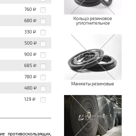
760
Р
Кольцо резиновое
680
Р
уплотнительное
330
Р
500
Р
900
Р
685
Р
780
Р
Манжеты резиновые
480
Р
129
Р
ие противоскользящих,