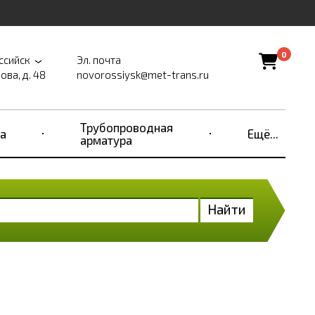
0
ссийск
Эл. почта
ова, д. 48
novorossiysk@met-trans.ru
Трубопроводная
а
Ещё...
арматура
Найти