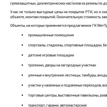
грязезащитных, диэлектрических настилов из резины по д
У нас не только выгодные цены на покрытия РТИ, но и с
объекте, монтаж покрытий. Окончательную стоимость заказ
Объекты, на которых применяется предлагаемое ГК МетТр
промышленные помещения
спортзалы, стадионы, спортивные площадки, б
детские игровые площадки
тропинки, дворы на загородных участках
уличные и внутренние лестницы, тамбуры, вход
участки у наземных и подземных переходов, в
торговые центры, выставочные павильоны, ра
транспорт, гаражи, автомастерские