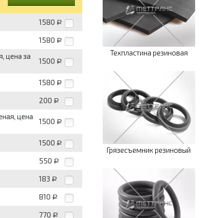
1580
Р
1580
Р
Техпластина резиновая
, цена за
1500
Р
1580
Р
200
Р
ная, цена
1500
Р
1500
Р
Грязесъемник резиновый
550
Р
183
Р
810
Р
770
Р