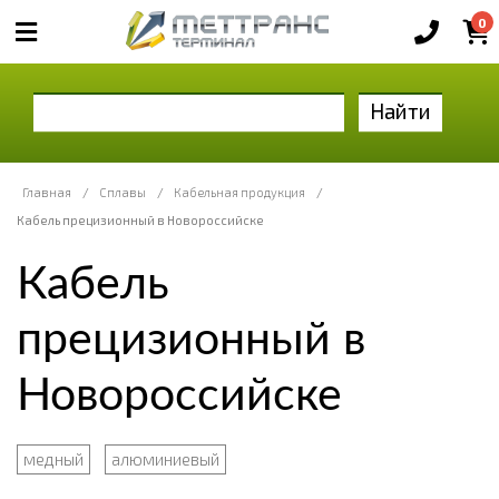
0
Найти
Главная
/
Сплавы
/
Кабельная продукция
/
Кабель прецизионный в Новороссийске
Кабель
прецизионный в
Новороссийске
медный
алюминиевый