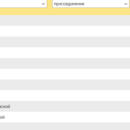
присоединение
аской
кой