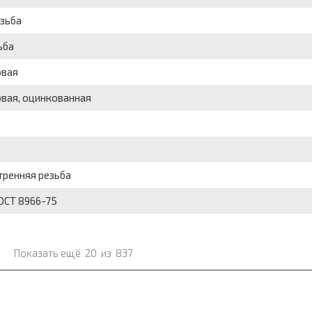
езьба
ьба
овая
овая, оцинкованная
тренняя резьба
ГОСТ 8966-75
Показать ещё
20
из
837