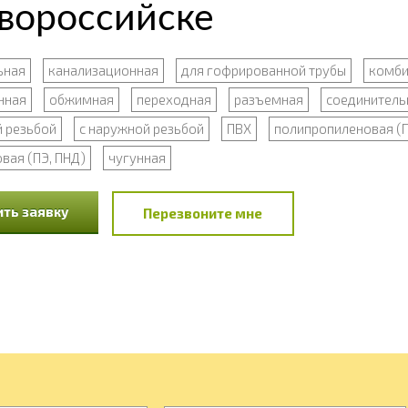
вороссийске
ьная
канализационная
для гофрированной трубы
комби
нная
обжимная
переходная
разъемная
соединитель
й резьбой
с наружной резьбой
ПВХ
полипропиленовая (
вая (ПЭ, ПНД)
чугунная
ть заявку
Перезвоните мне