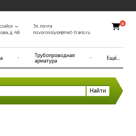
0
ссийск
Эл. почта
ова, д. 48
novorossiysk@met-trans.ru
Трубопроводная
а
Ещё...
арматура
Найти