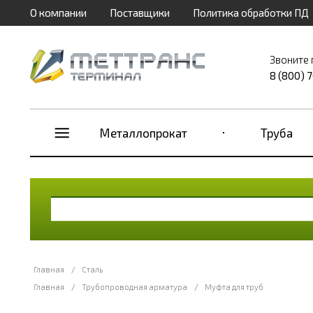
О компании
Поставщики
Политика обработки ПД
Звоните 
8 (800) 
Металлопрокат
Труба
Главная
/
Сталь
Главная
/
Трубопроводная арматура
/
Муфта для труб