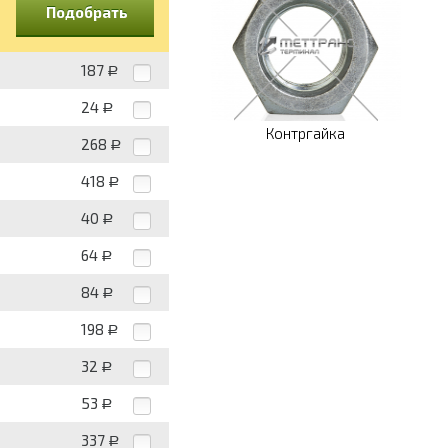
Подобрать
187
Р
24
Р
Контргайка
268
Р
418
Р
40
Р
64
Р
84
Р
198
Р
32
Р
53
Р
337
Р