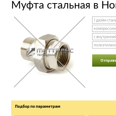
Муфта стальная в Но
1 дюйм стал
компрессио
с внутренне
полиэтилено
Отправи
Подбор по параметрам